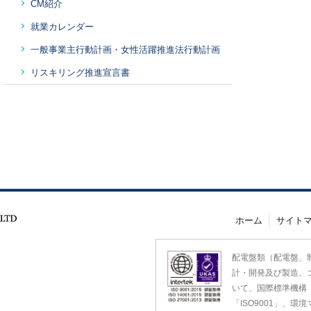
CM紹介
就業カレンダー
一般事業主行動計画・女性活躍推進法行動計画
リスキリング推進宣言書
ホーム
サイト
配電盤類（配電盤、
計・開発及び製造、
いて、国際標準機構
「ISO9001」、