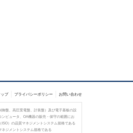
マップ
プライバシーポリシー
お問い合わせ
制御盤、高圧受電盤、計装盤）及び電子基板の設
コンピュータ、OA機器の販売・保守の範囲にお
（ISO）の品質マネジメントシステム規格である
環境マネジメントシステム規格である